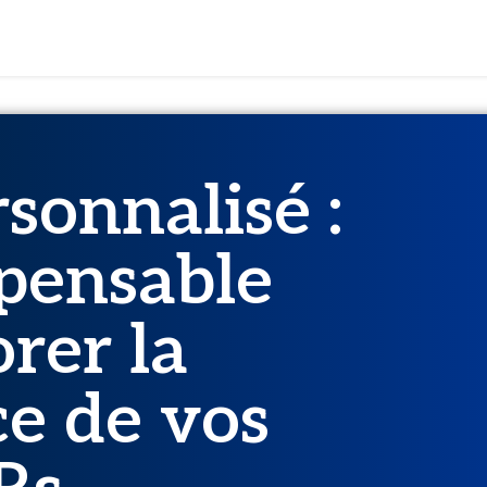
able pour améliorer la performance de vos équipes SDRs
rsonnalisé :
spensable
rer la
e de vos