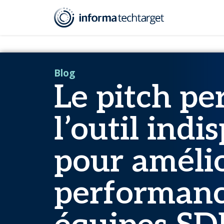
Ressources
Blog
Le pitch personnalisé : l’outil indispens
Blog
Le pitch pe
l’outil indi
pour amélio
performanc