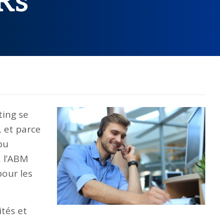
Rs
ting se
 et parce
pu
, l’ABM
pour les
tés et