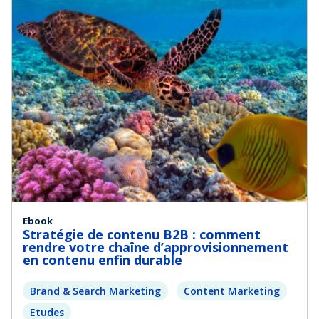
Ebook
Stratégie de contenu B2B : comment
rendre votre chaîne d’approvisionnement
en contenu enfin durable
Brand & Search Marketing
Content Marketing
Etudes