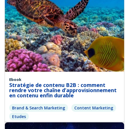
Ebook
Stratégie de contenu B2B : comment
rendre votre chaîne d’approvisionnement
en contenu enfin durable
Brand & Search Marketing
Content Marketing
Etudes