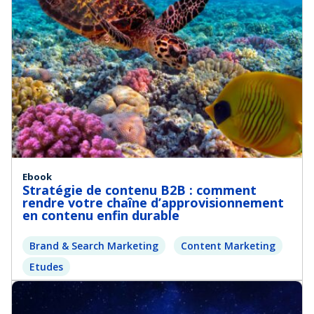
Ebook
Stratégie de contenu B2B : comment
rendre votre chaîne d’approvisionnement
en contenu enfin durable
Brand & Search Marketing
Content Marketing
Etudes