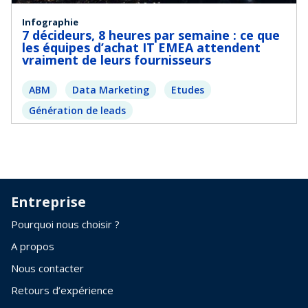
Infographie
7 décideurs, 8 heures par semaine : ce que
les équipes d’achat IT EMEA attendent
vraiment de leurs fournisseurs
ABM
Data Marketing
Etudes
Génération de leads
Entreprise
Pourquoi nous choisir ?
A propos
Nous contacter
Retours d’expérience