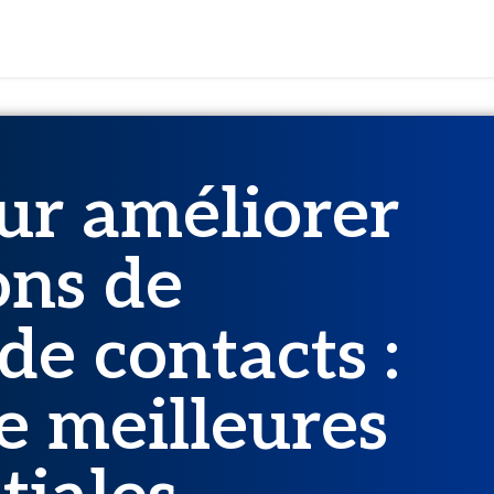
e génération de contacts : comment de meilleures données initiales pe
ur améliorer
ons de
de contacts :
 meilleures