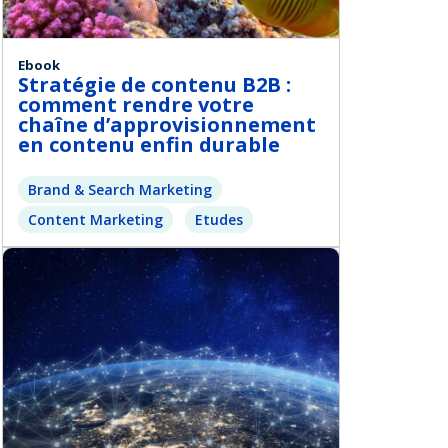
Ebook
Stratégie de contenu B2B :
comment rendre votre
chaîne d’approvisionnement
en contenu enfin durable
Brand & Search Marketing
Content Marketing
Etudes