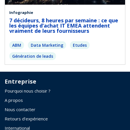
Infographie
7 décideurs, 8 heures par semaine : ce que
les équipes d’achat IT EMEA attendent
vraiment de leurs fournisseurs
ABM
Data Marketing
Etudes
Génération de leads
Entreprise
Pourquoi nous choisir ?
A propos
Nous contacter
Retours d’expérience
International